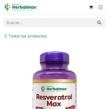
Ir al contenido
Todos los productos