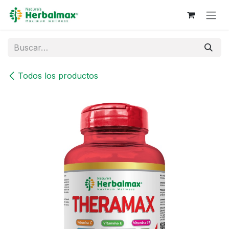
Ir al contenido
Todos los productos