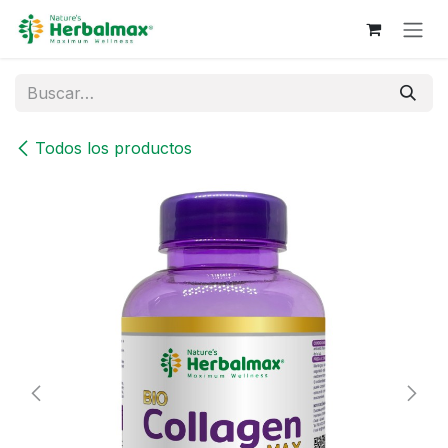
Ir al contenido
Todos los productos