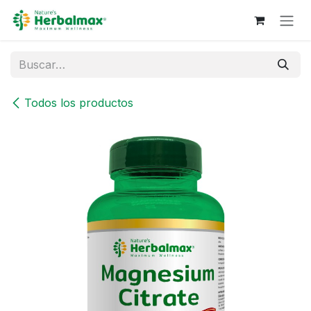
Ir al contenido
Todos los productos