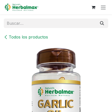
Ir al contenido
Todos los productos