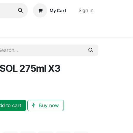
Sign in
My Cart
Cocinando con COCOSOL
SOL 275ml X3
d to cart
Buy now