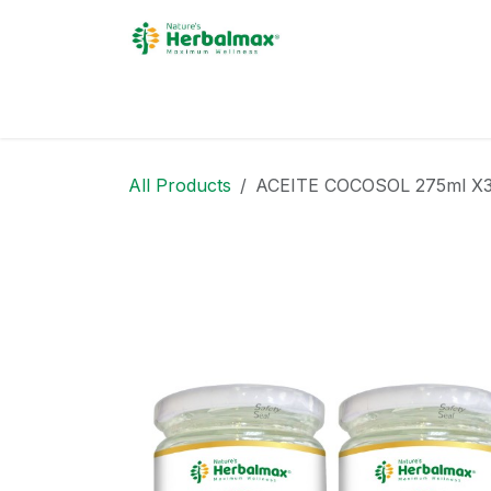
Skip to Content
Inicio
Acerca de
Pro
All Products
ACEITE COCOSOL 275ml X