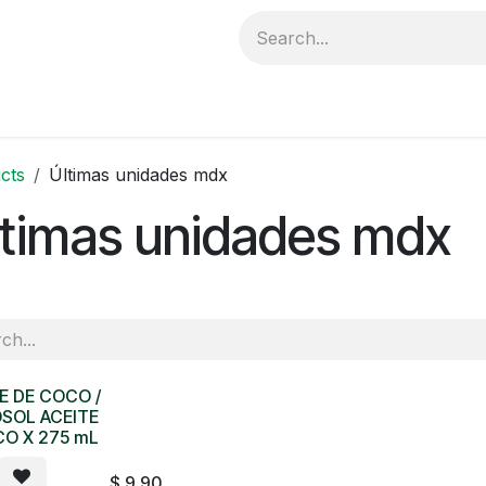
ductos
Catálogo
DISTRIBUIDORES
Distribuidores
cts
Últimas unidades mdx
ltimas unidades mdx
E DE COCO /
SOL ACEITE
O X 275 mL
$
9.90