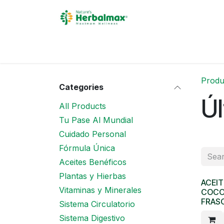
Skip to Content
Inicio
Acerca de
Pro
Produ
Categories
Ú
All Products
Tu Pase Al Mundial
Cuidado Personal
Fórmula Única
Aceites Benéficos
Plantas y Hierbas
ACEIT
Vitaminas y Minerales
COCO
FRASC
Sistema Circulatorio
Sistema Digestivo