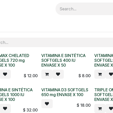
ductos
Catálogo
DISTRIBUIDORES
Distribuidores
 MAX CHELATED
VITAMINA E SINTÉTICA
VITAMINA
GELS 720 mg
SOFTGELS 400 IU
SOFTGELS
E X 100
ENVASE X 50
ENVASE X
$
12.00
$
8.00
INA E SINTÉTICA
VITAMINA D3 SOFTGELS
TRIPLE O
ELS 1000 IU
650 mg ENVASE X 100
SOFTGEL
E X 100
ENVASE X
$
18.00
$
32.00