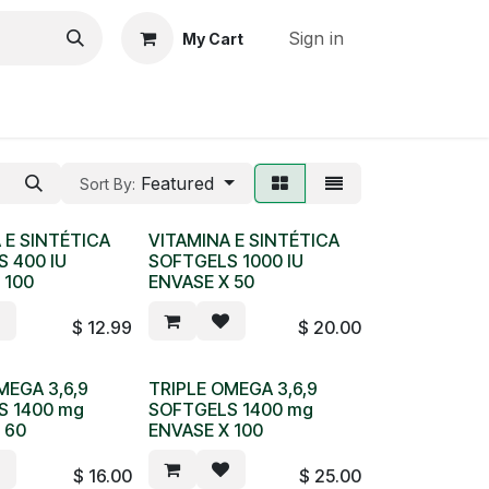
Sign in
My Cart
Cocinando con COCOSOL
Featured
Sort By:
 E SINTÉTICA
VITAMINA E SINTÉTICA
 400 IU
SOFTGELS 1000 IU
 100
ENVASE X 50
$
12.99
$
20.00
MEGA 3,6,9
TRIPLE OMEGA 3,6,9
S 1400 mg
SOFTGELS 1400 mg
 60
ENVASE X 100
$
16.00
$
25.00