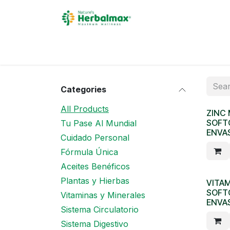
Skip to Content
Inicio
Acerca de
Pro
Categories
All Products
ZINC
SOFT
Tu Pase Al Mundial
ENVAS
Cuidado Personal
Fórmula Única
Aceites Benéficos
Plantas y Hierbas
VITAM
SOFTG
Vitaminas y Minerales
ENVAS
Sistema Circulatorio
Sistema Digestivo