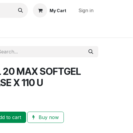
Sign in
My Cart
Cocinando con COCOSOL
L 20 MAX SOFTGEL
SE X 110 U
d to cart
Buy now