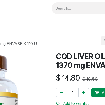
ductos
Catálogo
DISTRIBUIDORES
Distribuidores
 mg ENVASE X 110 U
COD LIVER OI
1370 mg ENVA
$
14.80
$
18.50
Ad
Add to wishlist