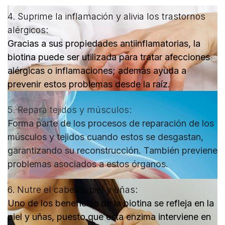
4.
Suprime la inflamación y alivia los trastornos
alérgicos:
Gracias a sus propiedades antiinflamatorias, la
biotina puede ser utilizada para tratar afecciones
alérgicas o inflamaciones; además ayuda a
prevenir estos problemas desde la raíz.
5.
Repara tejidos y músculos:
Forma parte de los procesos de reparación de los
músculos y tejidos cuando estos se desgastan,
garantizando su reconstrucción. También previene
problemas asociados a estos órganos.
6.
Nutre
el cabello, piel y uñas:
Uno de los beneficios de la biotina se refleja en la
piel y uñas, puesto que esta enzima interviene en