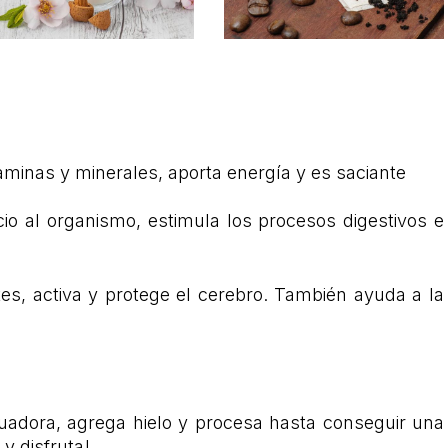
Leche de almendras
Café
1 taza
1 cucharada
taminas y minerales, aporta energía y es saciante
cio al organismo, estimula los procesos digestivos e
es, activa y protege el cerebro. También ayuda a la
icuadora, agrega hielo y procesa hasta conseguir una
y disfruta!