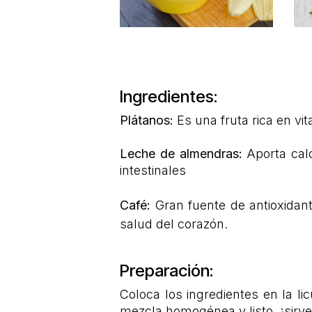
Plátanos
2 porciones
Ingredientes
:
Plátanos:
Es una fruta rica en vi
Leche de almendras:
Aporta cal
intestinales
Café:
Gran fuente de antioxidant
salud del corazón.
Preparación
:
Coloca los ingredientes en la l
mezcla homogénea y listo, ¡sirve 