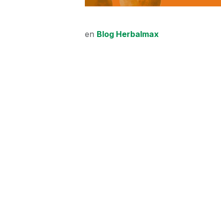
en
Blog Herbalmax
5 tips para ev