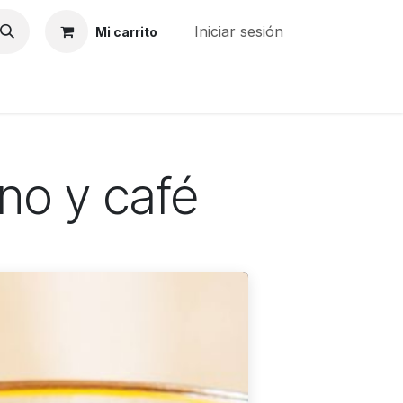
Iniciar sesión
Mi carrito
MPRENDE
COCOSOL
no y café