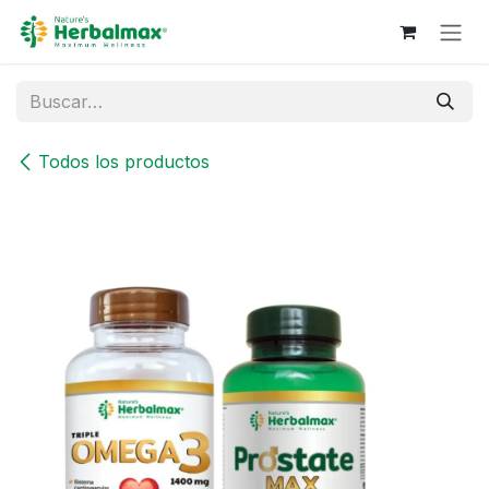
Ir al contenido
Todos los productos