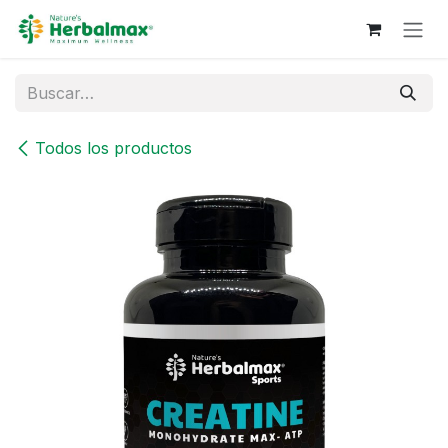
Ir al contenido
Todos los productos